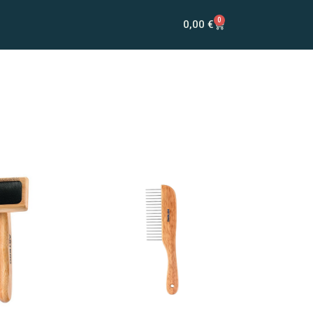
0
0,00
€