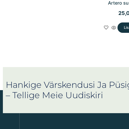
Artero s
25,
Lis
Hankige Värskendusi Ja Püs
– Tellige Meie Uudiskiri