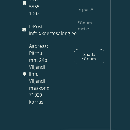
5555
1002
E-Post:
info@koertesalong.ee
Aadress:
Pärnu
Saada
sõnum
mnt 24b,
Viljandi
linn,
Viljandi
maakond,
71020 II
korrus