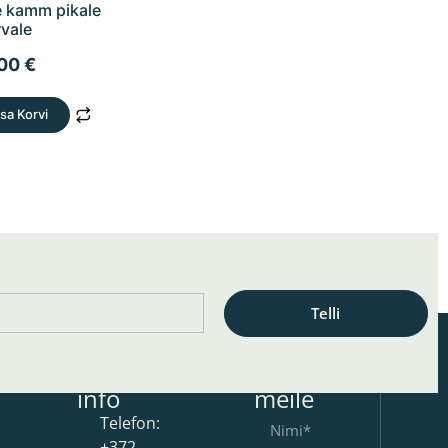
 kamm pikale
rvale
,00
€
isa Korvi
Telli
on
Kontakt
Kirjuta
info
meile
Telefon:
+372