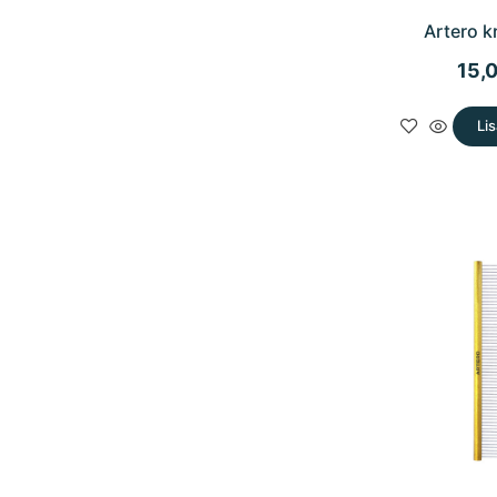
Artero k
15,
Lis