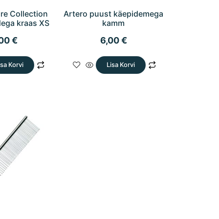
re Collection
Artero puust käepidemega
idega kraas XS
kamm
,00
€
6,00
€
isa Korvi
Lisa Korvi