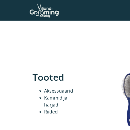
Tooted
Aksessuaarid
Kammid ja
harjad
Riided