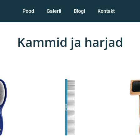
Pood
Galerii
Blogi
Kontakt
Kammid ja harjad