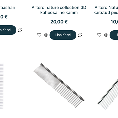
raashari
Artero nature collection 3D
Artero Natu
kaheosaline kamm
kaitstud pi
00
€
20,00
€
10
a Korvi
Lisa Korvi
L