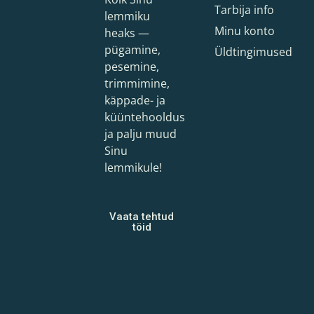
Tarbija info
lemmiku
Minu konto
heaks —
pügamine,
Üldtingimused
pesemine,
trimmimine,
käppade- ja
küüntehooldus
ja palju muud
Sinu
lemmikule!
Vaata tehtud
töid