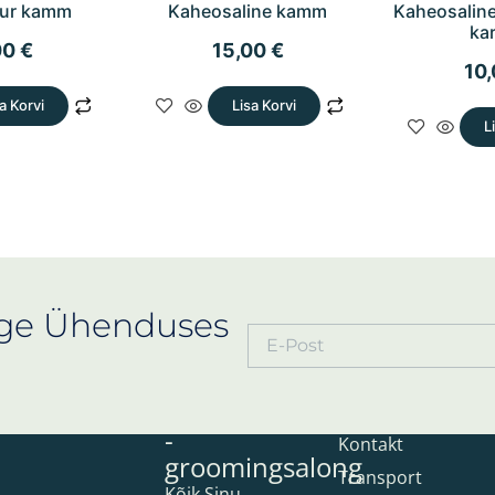
uur kamm
Kaheosaline kamm
Kaheosaline
ka
00
€
15,00
€
10
a Korvi
Lisa Korvi
L
ige Ühenduses
Koertesalong
Informatsio
-
Kontakt
groomingsalong
Transport
Kõik Sinu