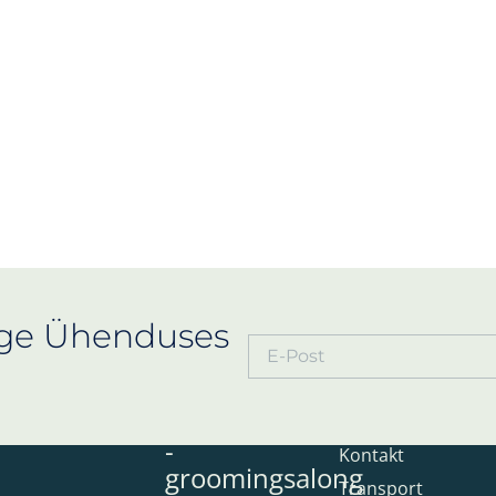
ige Ühenduses
Koertesalong
Informatsio
-
Kontakt
groomingsalong
Transport