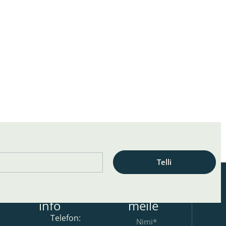
Telli
on
Kontakt
Kirjuta
info
meile
Telefon: