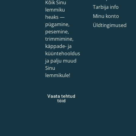
Kõik Sinu
Tarbija info
lemmiku
Minu konto
heaks —
pügamine,
Üldtingimused
pesemine,
trimmimine,
käppade- ja
küüntehooldus
ja palju muud
Sinu
lemmikule!
Vaata tehtud
töid