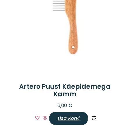
Artero Puust Käepidemega
Kamm
6,00
€
Lisa Korvi