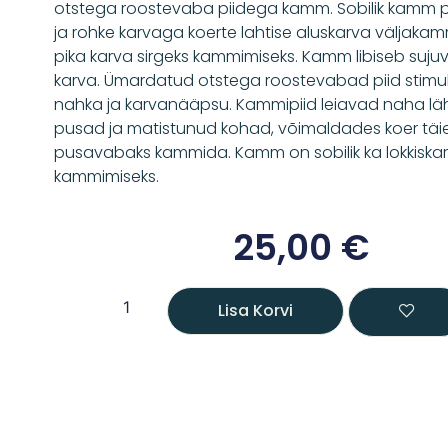
otstega roostevaba piidega kamm. Sobilik kamm pi
ja rohke karvaga koerte lahtise aluskarva väljakam
pika karva sirgeks kammimiseks. Kamm libiseb sujuva
karva. Ümardatud otstega roostevabad piid stimu
nahka ja karvanääpsu. Kammipiid leiavad naha läh
pusad ja matistunud kohad, võimaldades koer täie
pusavabaks kammida. Kamm on sobilik ka lokkiska
kammimiseks.
25,00
€
Lisa Korvi