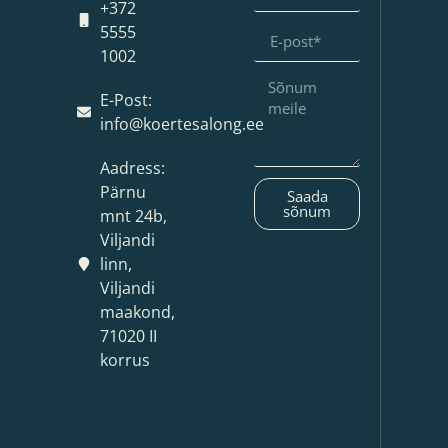
+372
5555
1002
E-Post:
info@koertesalong.ee
Aadress:
Pärnu
Saada
sõnum
mnt 24b,
Viljandi
linn,
Viljandi
maakond,
71020 II
korrus