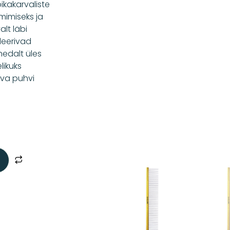
kakarvaliste
mimiseks ja
lt läbi
leerivad
edalt üles
likuks
rva puhvi