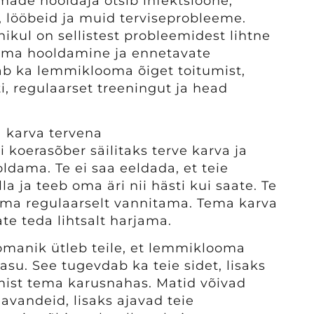
ade hooldaja otsib infektsioone,
i, lööbeid ja muid terviseprobleeme.
kul on sellistest probleemidest lihtne
ma hooldamine ja ennetavate
 ka lemmiklooma õiget toitumist,
ti, regulaarset treeningut ja head
a karva tervena
õi koerasõber säilitaks terve karva ja
ldama. Te ei saa eeldada, et teie
 ja teeb oma äri nii hästi kui saate. Te
oma regulaarselt vannitama. Tema karva
e teda lihtsalt harjama.
anik ütleb teile, et lemmiklooma
asu. See tugevdab ka teie sidet, lisaks
imist tema karusnahas. Matid võivad
avandeid, lisaks ajavad teie