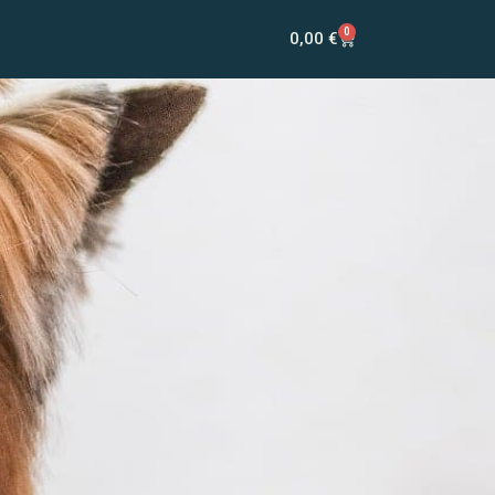
0
0,00
€