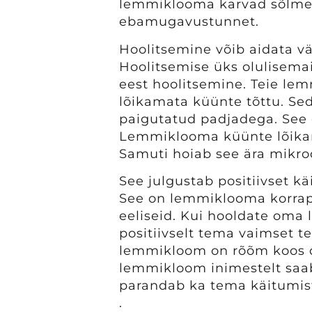
lemmiklooma karvad sõlme, 
ebamugavustunnet.
Hoolitsemine võib aidata vä
Hoolitsemise üks olulisem
eest hoolitsemine. Teie le
lõikamata küünte tõttu. Sed
paigutatud padjadega. See 
Lemmiklooma küünte lõika
Samuti hoiab see ära mikro
See julgustab positiivset kä
See on lemmiklooma korrap
eeliseid. Kui hooldate oma
positiivselt tema vaimset t
lemmikloom on rõõm koos ol
lemmikloom inimestelt saab
parandab ka tema käitumis
.