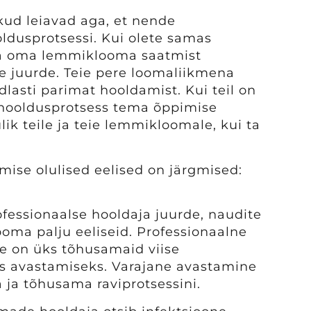
d leiavad aga, et nende
dusprotsessi. Kui olete samas
ma oma lemmiklooma saatmist
e juurde. Teie pere loomaliikmena
lasti parimat hooldamist. Kui teil on
hooldusprotsess tema õppimise
lik teile ja teie lemmikloomale, kui ta
se olulised eelised on järgmised:
essionaalse hooldaja juurde, naudite
ooma palju eeliseid. Professionaalne
 on üks tõhusamaid viise
s avastamiseks. Varajane avastamine
a ja tõhusama raviprotsessini.