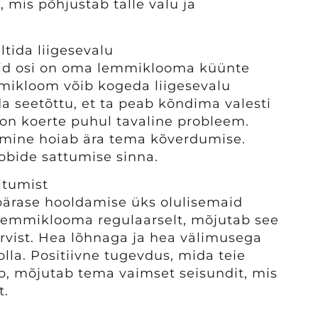
mis põhjustab talle valu ja
ltida liigesevalu
aid osi on oma lemmiklooma küünte
mmikloom võib kogeda liigesevalu
a seetõttu, et ta peab kõndima valesti
on koerte puhul tavaline probleem.
mine hoiab ära tema kõverdumise.
obide sattumise sinna.
itumist
ärase hooldamise üks olulisemaid
 lemmiklooma regulaarselt, mõjutab see
ervist. Hea lõhnaga ja hea välimusega
la. Positiivne tugevdus, mida teie
, mõjutab tema vaimset seisundit, mis
t.