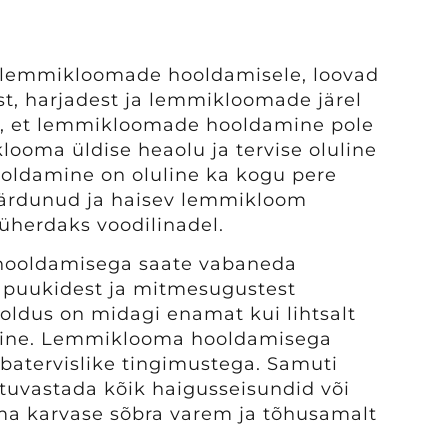
 lemmikloomade hooldamisele, loovad
st, harjadest ja lemmikloomade järel
ad, et lemmikloomade hooldamine pole
klooma üldise heaolu ja tervise oluline
ldamine on oluline ka kogu pere
määrdunud ja haisev lemmikloom
püherdaks voodilinadel.
hooldamisega saate vabaneda
, puukidest ja mitmesugustest
ooldus on midagi enamat kui lihtsalt
ne. Lemmiklooma hooldamisega
 ebatervislike tingimustega. Samuti
 tuvastada kõik haigusseisundid või
ma karvase sõbra varem ja tõhusamalt