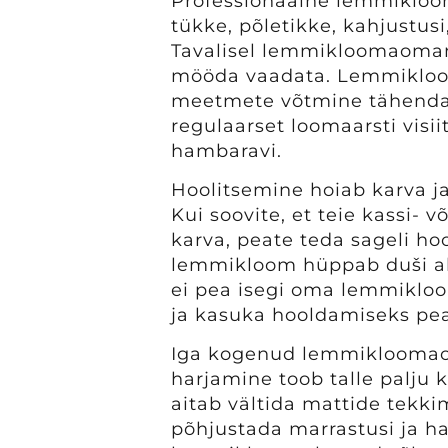
Professionaalne lemmikloom
tükke, põletikke, kahjustus
Tavalisel lemmikloomaomani
mööda vaadata. Lemmikloo
meetmete võtmine tähendab
regulaarset loomaarsti visii
hambaravi.
Hoolitsemine hoiab karva j
Kui soovite, et teie kassi- v
karva, peate teda sageli hoo
lemmikloom hüppab duši alla
ei pea isegi oma lemmiklo
ja kasuka hooldamiseks peat
Iga kogenud lemmikloomaom
harjamine toob talle palju k
aitab vältida mattide tekk
põhjustada marrastusi ja ha