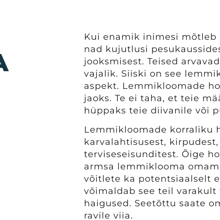
Kui enamik inimesi mõtleb
nad kujutlusi pesukausside
A
jooksmisest. Teised arvav
vajalik. Siiski on see lemmi
aspekt. Lemmikloomade hoo
jaoks. Te ei taha, et teie 
hüppaks teie diivanile või 
Lemmikloomade korraliku 
karvalahtisusest, kirpudest
terviseseisunditest. Õige h
armsa lemmiklooma omami
võitlete ka potentsiaalselt
võimaldab see teil varakult
haigused. Seetõttu saate o
ravile viia.