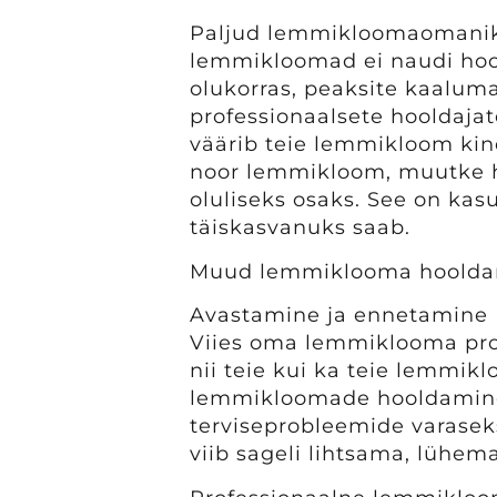
Paljud lemmikloomaomaniku
lemmikloomad ei naudi hool
olukorras, peaksite kaalu
professionaalsete hooldajat
väärib teie lemmikloom kind
noor lemmikloom, muutke 
oluliseks osaks. See on kasu
täiskasvanuks saab.
Muud lemmiklooma hooldami
Avastamine ja ennetamine
Viies oma lemmiklooma prof
nii teie kui ka teie lemmikl
lemmikloomade hooldamine
terviseprobleemide varasek
viib sageli lihtsama, lühem